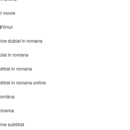
ll movie
𝐅ilmul
line dublat in romana
blat in romana
titrat in romana
titrat in romana online
 româna
 cinema
ne subtitrat