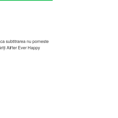
Daca subtitrarea nu porneste
riți A𝐅ter Ever Happy