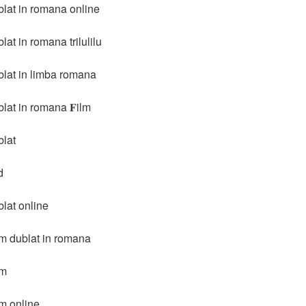
blat in romana online
at in romana trilulilu
blat in limba romana
lat in romana 𝐅ilm
blat
d
lat online
lm dublat in romana
lm
lm online