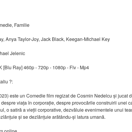
medie, Familie
Day, Anya Taylor-Joy, Jack Black, Keegan-Michael Key
hael Jelenic
K [Blu Ray] 460p - 720p - 1080p - Flv - Mp4
aliu ?:
2023) este un Comedie film regizat de Cosmin Nedelcu și jucat 
pre viața în corporație, despre provocările construirii unei car
mul, o satiră a vieții corporative, dezvăluie evenimentele unui te
ezlănțuie și se dezlănțuie arătându-și latura umană.
lm online