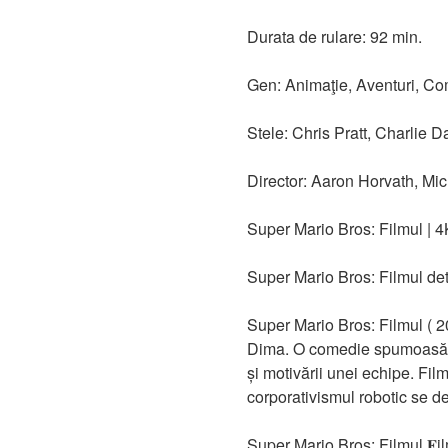
Durata de rulare: 92 min.
Gen: Animaţie, Aventuri, Co
Stele: Chris Pratt, Charlie 
Director: Aaron Horvath, Mic
Super Mario Bros: Filmul | 4
Super Mario Bros: Filmul det
Super Mario Bros: Filmul ( 
Dima. O comedie spumoasă des
și motivării unei echipe. Fil
corporativismul robotic se d
Super Mario Bros: Filmul 𝐅i