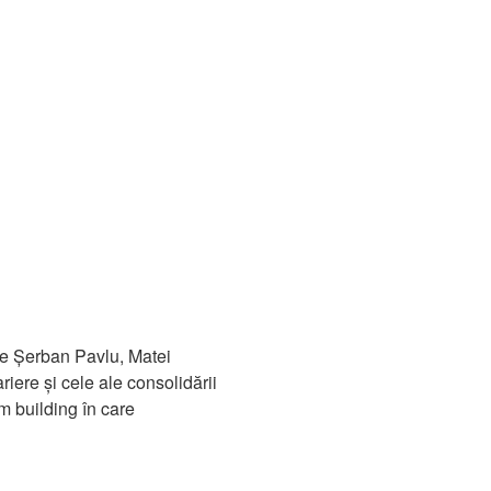
de Șerban Pavlu, Matei
iere și cele ale consolidării
am building în care