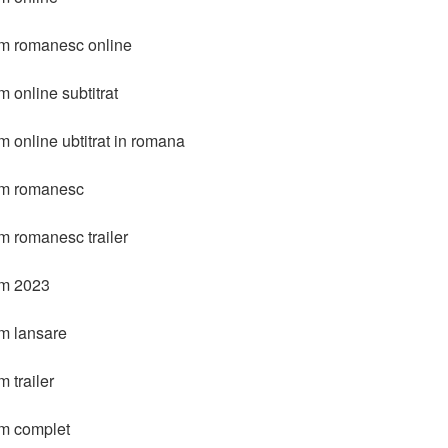
ilm romanesc online
m online subtitrat
m online ubtitrat in romana
ilm romanesc
lm romanesc trailer
lm 2023
lm lansare
m trailer
lm complet